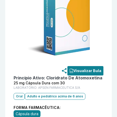
Informações detalhadas do produto
Atentah 25 mg C
Visualizar Bula
Princípio Ativo:
Cloridrato De Atomoxetina
25 mg Cápsula Dura com 30
LABORATÓRIO:
APSEN FARMACEUTICA S/A
Oral
Adulto e pediátrico acima de 6 anos
FORMA FARMACÊUTICA:
Cápsula dura