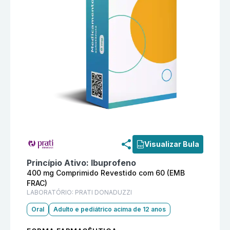
Informações detalhadas do produto
Atiovil 400 mg 
Visualizar Bula
Princípio Ativo:
Ibuprofeno
400 mg Comprimido Revestido com 60 (EMB
FRAC)
LABORATÓRIO:
PRATI DONADUZZI
Oral
Adulto e pediátrico acima de 12 anos