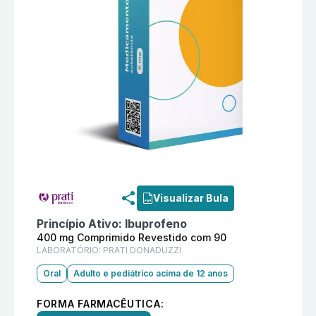
Informações detalhadas do produto
Atiovil 400 mg C
Visualizar Bula
Princípio Ativo:
Ibuprofeno
400 mg Comprimido Revestido com 90
LABORATÓRIO:
PRATI DONADUZZI
Oral
Adulto e pediátrico acima de 12 anos
FORMA FARMACÊUTICA: