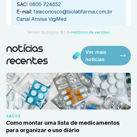
SAC:
0800 724652
E-mail:
faleconosco@biolabfarma.com.br
Canal Anvisa VigiMed
Versão da página:
0.1.0
Histórico de versões
●
notícias
Ver mais
notícias
recentes
SAÚDE
Como montar uma lista de medicamentos
para organizar o uso diário