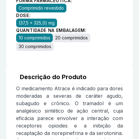
FORMA FARMACÊUTICA:
Comprimido revestido
DOSE:
(37,5 + 325,0) mg
QUANTIDADE NA EMBALAGEM:
10 comprimidos
20 comprimidos
30 comprimidos
Descrição do Produto
O medicamento Atrace é indicado para dores
moderadas a severas de caráter agudo,
subagudo e crônico. O tramadol é um
analgésico sintético de ação central, cuja
eficácia parece envolver a interação com
receptores opioides e a inibição da
recaptação da norepinefrina e da serotonina.