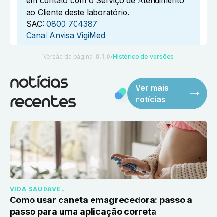
em contato com o Serviço de Atendimento
ao Cliente deste laboratório.
SAC:
0800 704387
Canal Anvisa VigiMed
Versão da página:
0.1.0
Histórico de versões
●
notícias
Ver mais
notícias
recentes
VIDA SAUDÁVEL
Como usar caneta emagrecedora: passo a
passo para uma aplicação correta