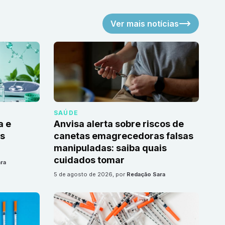
Ver mais notícias
SAÚDE
a e
Anvisa alerta sobre riscos de
as
canetas emagrecedoras falsas
manipuladas: saiba quais
cuidados tomar
ra
5 de agosto de 2026
, por
Redação Sara