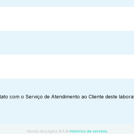
ato com o Serviço de Atendimento ao Cliente deste laborat
Versão da página:
0.1.0
Histórico de versões
●