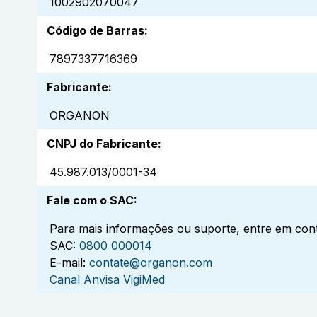
1002902070047
Código de Barras
:
7897337716369
Fabricante
:
ORGANON
CNPJ do Fabricante
:
45.987.013/0001-34
Fale com o SAC
:
Para mais informações ou suporte, entre em cont
SAC:
0800 000014
E-mail:
contate@organon.com
Canal Anvisa VigiMed