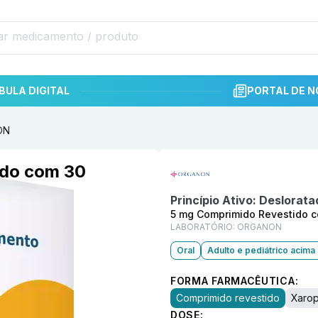
BULA DIGITAL
PORTAL DE N
ON
Informações detalhadas do p
ido com 30
Princípio Ativo:
Deslorata
5 mg Comprimido Revestido 
LABORATÓRIO:
ORGANON
Oral
Adulto e pediátrico acima
FORMA FARMACÊUTICA:
Comprimido revestido
Xaro
DOSE: