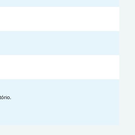
ório.