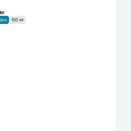
M:
idos
100 ml