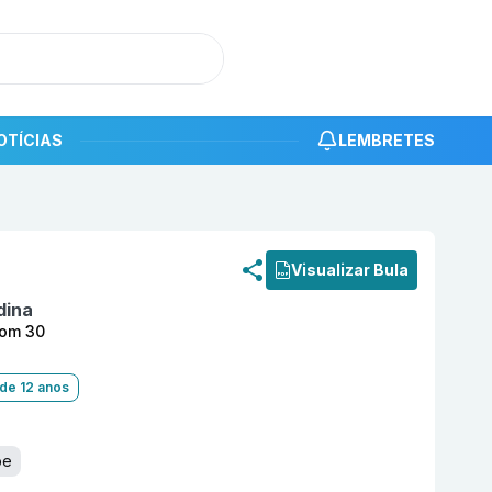
OTÍCIAS
LEMBRETES
roduto
Aviant 5 mg Comprimido Revestido com 30 ORGA
Visualizar Bula
dina
com 30
 de 12 anos
pe