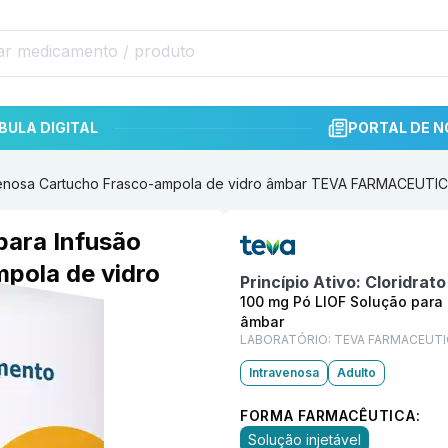
BULA DIGITAL
PORTAL DE N
avenosa Cartucho Frasco-ampola de vidro âmbar TEVA FARMACEUTI
Informações detalhadas do p
para Infusão
pola de vidro
Princípio Ativo:
Cloridrat
DA.
100 mg Pó LIOF Solução para
âmbar
LABORATÓRIO:
TEVA FARMACEUTI
Intravenosa
Adulto
FORMA FARMACÊUTICA:
Solução injetável