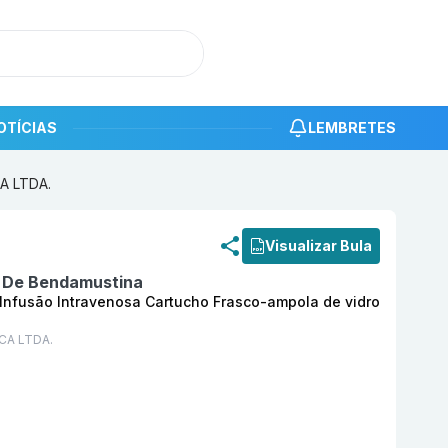
OTÍCIAS
LEMBRETES
CA LTDA.
roduto
Benalq 100 mg Pó LIOF Solução para Infusão Intr
Visualizar Bula
o De Bendamustina
 Infusão Intravenosa Cartucho Frasco-ampola de vidro
CA LTDA.