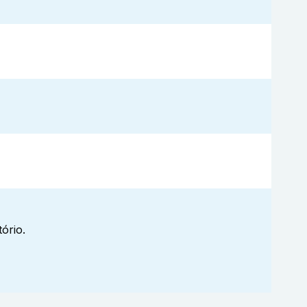
ório.