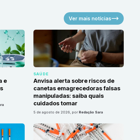
Ver mais notícias
SAÚDE
a e
Anvisa alerta sobre riscos de
as
canetas emagrecedoras falsas
manipuladas: saiba quais
cuidados tomar
ra
5 de agosto de 2026
, por
Redação Sara