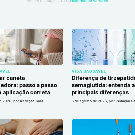
Versão da página:
0.1.0
Histórico de versões
●
DÁVEL
VIDA SAUDÁVEL
ar caneta
Diferença de tirzepatid
edora: passo a passo
semaglutida: entenda 
 aplicação correta
principais diferenças
de 2026
, por
Redação Sara
5 de agosto de 2026
, por
Redação Sa