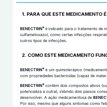
1. PARA QUE ESTE MEDICAMENTO É
®
BENECTRIN
é
indicado para o tratamento de 
sulfametoxazol, como certas infecções respiratór
outros tipos de infecções.
2. COMO ESTE MEDICAMENTO FUN
®
BENECTRIN
é um quimioterápico (medicamento
com propriedades bactericidas (capaz de matar
®
BENECTRIN
contém dois compostos ativos (s
potencializa a outra), inibindo dois passos c
desenvolver. A ação medicamentosa de
BENEC
Por isso, mesmo que alguns sintomas como febr