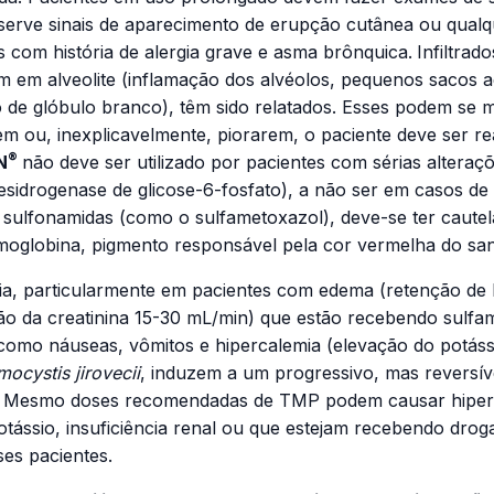
erve sinais de aparecimento de erupção cutânea ou qualq
 com história de alergia grave e asma brônquica.
Infiltra
rem em alveolite (inflamação dos alvéolos, pequenos sacos
ipo de glóbulo branco), têm sido relatados. Esses podem se
em ou, inexplicavelmente, piorarem, o paciente deve ser r
®
N
não deve ser utilizado por pacientes com sérias altera
esidrogenase de glicose-6-fosfato), a não ser em casos de
lfonamidas (como o sulfametoxazol), deve-se ter cautel
moglobina, pigmento responsável pela cor vermelha do sang
a, particularmente em pacientes com edema (retenção de l
ação da creatinina 15-30 mL/min) que estão recebendo sulf
s como náuseas, vômitos e hipercalemia (elevação do potás
ocystis jirovecii
, induzem a um progressivo, mas reversí
s. Mesmo doses recomendadas de TMP podem causar hiperc
ássio, insuficiência renal ou que estejam recebendo drog
es pacientes.