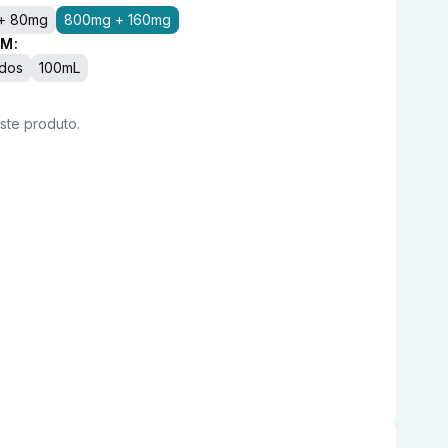
+ 80mg
800mg + 160mg
M:
idos
100mL
este produto.