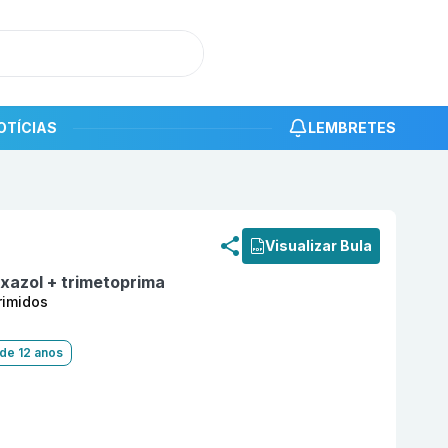
OTÍCIAS
LEMBRETES
roduto
Benectrin 800mg + 160mg com 10 comprimidos Mult
Visualizar Bula
xazol + trimetoprima
imidos
 de 12 anos