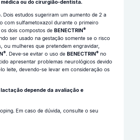
médica ou do cirurgião-dentista.
.
Dois estudos sugeriram um aumento de 2 a
o com sulfametoxazol durante o primeiro
®
 os dois compostos de
BENECTRIN
vendo ser usado na gestação somente se o risco
tes, ou mulheres que pretendem engravidar,
®
®
N
. Deve-se evitar o uso de
BENECTRIN
no
scido apresentar problemas neurológicos devido
lo leite, devendo-se levar em consideração os
 lactação depende da avaliação e
oping.
Em caso de dúvida, consulte o seu