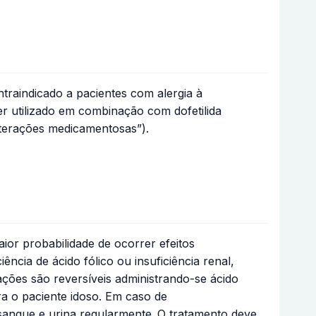
traindicado a pacientes com alergia à
r utilizado em combinação com dofetilida
terações medicamentosas”).
ior probabilidade de ocorrer efeitos
ncia de ácido fólico ou insuficiência renal,
rações são reversíveis administrando-se ácido
ra o paciente idoso. Em caso de
angue e urina regularmente.
O tratamento deve