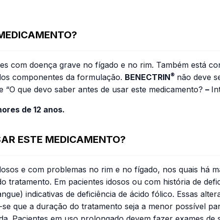
 MEDICAMENTO?
ntes com doença grave no fígado e no rim. Também está con
®
 dos componentes da formulação.
BENECTRIN
não deve se
de “O que devo saber antes de usar este medicamento?
–
In
ores de 12 anos.
USAR ESTE MEDICAMENTO?
dosos e com problemas no rim e no fígado, nos quais há ma
 tratamento. Em pacientes idosos ou com história de deficiê
ue) indicativas de deficiência de ácido fólico. Essas alte
-se que a duração do tratamento seja a menor possível pa
ada. Pacientes em uso prolongado devem fazer exames de s