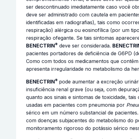
ser descontinuado imediatamente caso você obs
deve ser administrado com cautela em pacientes
identificadas em radiografias), tais como ocor
respiração) alérgica ou eosinofílica (por um t
respiração ofegante. Se tais sintomas aparecer
®
BENECTRIN
deve ser considerada.
BENECTRI
pacientes portadores de deficiência de G6PD (d
Como com todos os medicamentos que contêm su
apresenta irregularidade no metabolismo da he
®
BENECTRIN
pode aumentar a excreção urinári
insuficiência renal grave (ou seja, com depur
quanto aos sinais e sintomas de toxicidade, tai
usadas em pacientes com pneumonia por
Pneum
sérico em um número substancial de paciente
com doenças subjacentes do metabolismo do pot
monitoramento rigoroso do potássio sérico ness