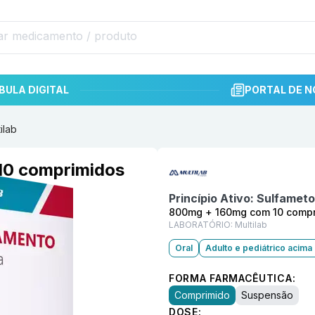
BULA DIGITAL
PORTAL DE N
ilab
Informações detalhadas do p
10 comprimidos
Princípio Ativo:
Sulfameto
800mg + 160mg com 10 compr
LABORATÓRIO:
Multilab
Oral
Adulto e pediátrico acima
FORMA FARMACÊUTICA:
Comprimido
Suspensão
DOSE: