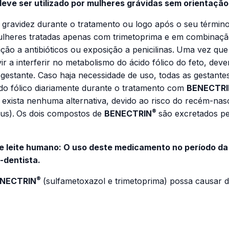
eve ser utilizado por mulheres grávidas sem orientação 
gravidez durante o tratamento ou logo após o seu término
ulheres tratadas apenas com trimetoprima e em combinaçã
 a antibióticos ou exposição a penicilinas.
Uma vez que
ir a interferir no metabolismo do ácido fólico do feto, de
 a gestante. Caso haja necessidade de uso, todas as gestan
o fólico diariamente durante o tratamento com
BENECTRI
o exista nenhuma alternativa, devido ao risco do recém-na
®
us).
Os dois compostos de
BENECTRIN
são excretados pe
de leite humano: O uso deste medicamento no período da
-dentista.
®
NECTRIN
(sulfametoxazol e trimetoprima) possa causar d