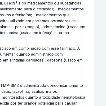
®
NECTRIN
e os medicamentos ou substâncias
 (medicamento para o coração);
– medicamentos
sivos e fenitoína;
– medicamentos que
viral utilizado em pacientes portadores de
nsplantes, por exemplo), indometacina (usada em
rimetamina (usada em infecções, como
istrado em combinação com esse fármaco.
A
 aumentar quando administrado com
o em arritmias cardíacas), dapsona (usado em
ndo TMP-SMZ é administrado concomitantemente
deos, tacrolimo, azatioprina ou
monitorados quanto à toxicidade hematológica
cida por ter grande potencial para causar