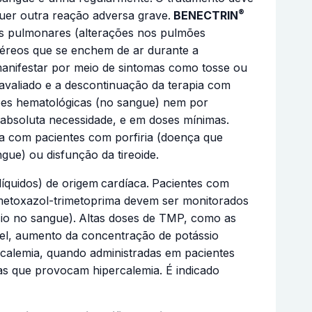
®
uer outra reação adversa grave.
BENECTRIN
dos pulmonares (alterações nos pulmões
 aéreos que se enchem de ar durante a
 manifestar por meio de sintomas como tosse ou
eavaliado e a descontinuação da terapia com
ções hematológicas (no sangue) nem por
 absoluta necessidade, e em doses mínimas.
a com pacientes com porfiria (doença que
ue) ou disfunção da tireoide.
íquidos) de origem
cardíaca.
Pacientes com
ametoxazol-trimetoprima devem ser monitorados
sio no sangue).
Altas doses de TMP, como as
vel, aumento da concentração de potássio
alemia, quando administradas em pacientes
as que provocam hipercalemia. É indicado