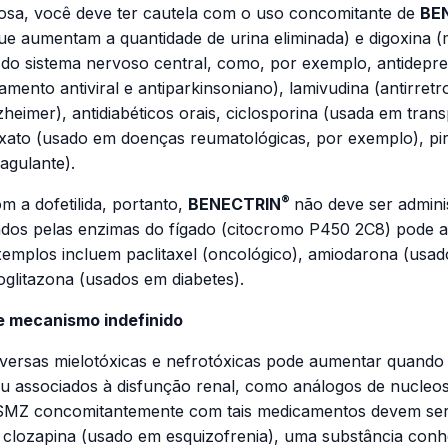
tosa, você deve ter cautela com o uso concomitante de
BE
 que aumentam a quantidade de urina eliminada) e digoxina
o sistema nervoso central, como, por exemplo, antidepres
nto antiviral e antiparkinsoniano), lamivudina (antirretro
heimer), antidiabéticos orais, ciclosporina (usada em tra
xato (usado em doenças reumatológicas, por exemplo), pi
agulante).
®
m a dofetilida, portanto,
BENECTRIN
não deve ser admin
ados pelas enzimas do fígado (citocromo P450 2C8) pode
emplos incluem paclitaxel (oncológico), amiodarona (usad
ioglitazona (usados em diabetes).
e mecanismo indefinido
 adversas mielotóxicas e nefrotóxicas pode aumentar qua
associados à disfunção renal, como análogos de nucleosí
MZ concomitantemente com tais medicamentos devem ser 
 clozapina (usado em esquizofrenia), uma substância conhe