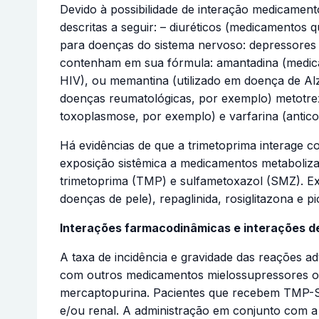
Devido à possibilidade de interação medicamen
descritas a seguir: – diuréticos (medicamentos
para doenças do sistema nervoso: depressores d
contenham em sua fórmula: amantadina (medicame
HIV), ou memantina (utilizado em doença de Alz
doenças reumatológicas, por exemplo) metotre
toxoplasmose, por exemplo) e varfarina (antico
Há evidências de que a trimetoprima interage co
exposição sistêmica a medicamentos metaboliz
trimetoprima (TMP) e sulfametoxazol (SMZ). Ex
doenças de pele), repaglinida, rosiglitazona e p
Interações farmacodinâmicas e interações d
A taxa de incidência e gravidade das reações
com outros medicamentos mielossupressores ou 
mercaptopurina. Pacientes que recebem TMP-S
e/ou renal. A administração em conjunto com a