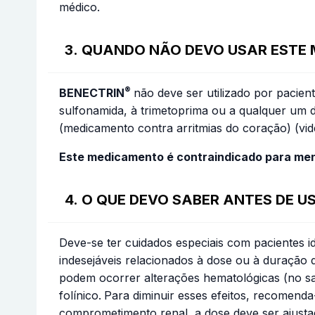
médico.
3. QUANDO NÃO DEVO USAR ESTE
®
BENECTRIN
não deve ser utilizado por pacie
sulfonamida, à trimetoprima ou a qualquer um
(medicamento contra arritmias do coração) (vi
Este medicamento é contraindicado para men
4. O QUE DEVO SABER ANTES DE 
Deve-se ter cuidados especiais com pacientes i
indesejáveis relacionados à dose ou à duração do
podem ocorrer alterações hematológicas (no sang
folínico.
Para diminuir esses efeitos, recomenda
comprometimento renal, a dose deve ser ajust