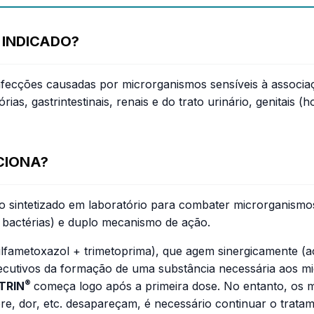
 INDICADO?
infecções causadas por microrganismos sensíveis à associ
ias, gastrintestinais, renais e do trato urinário, genitais 
CIONA?
 sintetizado em laboratório para combater microrganismos
 bactérias) e duplo mecanismo de ação.
ulfametoxazol + trimetoprima), que agem sinergicamente (
onsecutivos da formação de uma substância necessária aos
®
TRIN
começa logo após a primeira dose. No entanto, os m
e, dor, etc. desapareçam, é necessário continuar o tratam