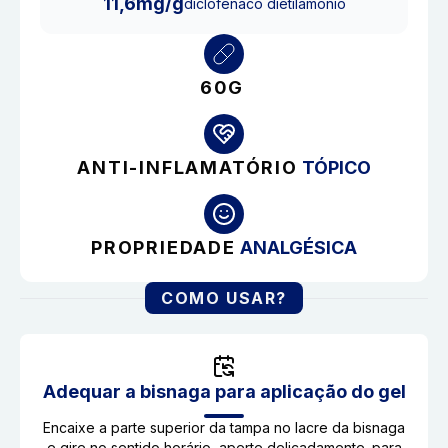
11,6mg/g
diclofenaco dietilamônio
60G
ANTI-INFLAMATÓRIO
TÓPICO
PROPRIEDADE
ANALGÉSICA
COMO USAR?
Adequar a bisnaga para aplicação do gel
Encaixe a parte superior da tampa no lacre da bisnaga
e gire no sentido horário, aperte delicadamente. para