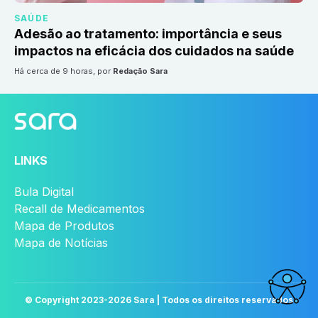
SAÚDE
Adesão ao tratamento: importância e seus
impactos na eficácia dos cuidados na saúde
há cerca de 9 horas
, por
Redação Sara
LINKS
Bula Digital
Recall de Medicamentos
Mapa de Produtos
Mapa de Notícias
© Copyright 2023-
2026
Sara | Todos os direitos reservados
Acessi