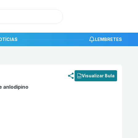
OTÍCIAS
LEMBRETES
roduto
Besilato de anlodipino 10mg com 30 comprimidos N
Visualizar Bula
e anlodipino