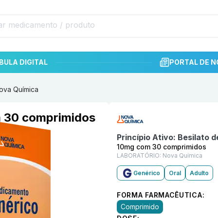
BULA DIGITAL
PORTAL DE N
Nova Química
Informações detalhadas do p
m 30 comprimidos
Princípio Ativo:
Besilato d
10mg com 30 comprimidos
LABORATÓRIO:
Nova Química
Genérico
Oral
Adulto
FORMA FARMACÊUTICA:
Comprimido