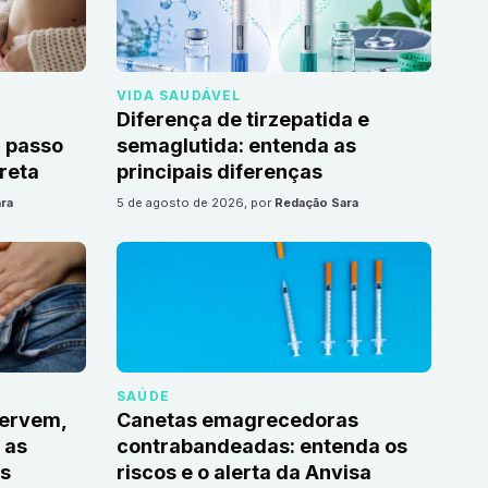
VIDA SAUDÁVEL
Diferença de tirzepatida e
 passo
semaglutida: entenda as
reta
principais diferenças
ra
5 de agosto de 2026
, por
Redação Sara
SAÚDE
servem,
Canetas emagrecedoras
 as
contrabandeadas: entenda os
s
riscos e o alerta da Anvisa