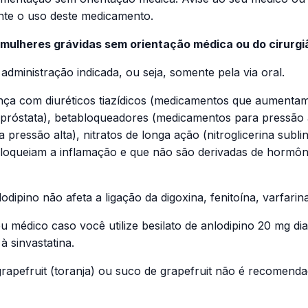
te o uso deste medicamento.
 mulheres grávidas sem orientação médica ou do cirurgi
 administração indicada, ou seja, somente pela via oral.
nça com diuréticos tiazídicos (medicamentos que aumentam 
róstata), betabloqueadores (medicamentos para pressão alt
ressão alta), nitratos de longa ação (nitroglicerina subli
bloqueiam a inflamação e que não são derivadas de hormônio
dipino não afeta a ligação da digoxina, fenitoína, varfari
eu médico caso você utilize besilato de anlodipino 20 mg d
 sinvastatina.
grapefruit (toranja) ou suco de grapefruit não é recomen