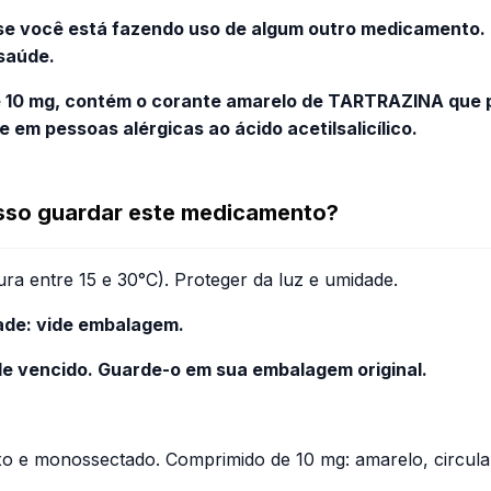
a se você está fazendo uso de algum outro medicament
 saúde.
10 mg, contém o corante amarelo de TARTRAZINA que p
 em pessoas alérgicas ao ácido acetilsalicílico.
sso guardar este medicamento?
a entre 15 e 30°C). Proteger da luz e umidade.
dade: vide embalagem.
e vencido. Guarde-o em sua embalagem original.
xo e monossectado. Comprimido de 10 mg: amarelo, circul