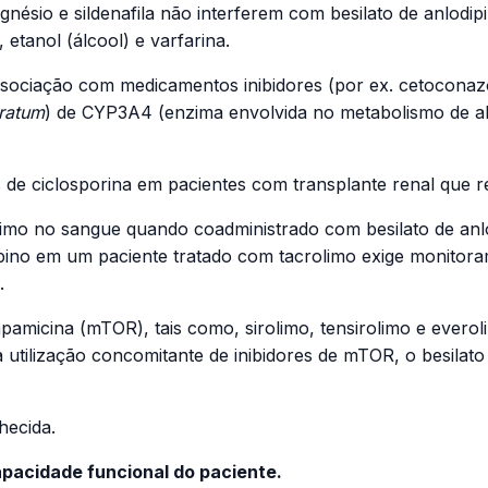
gnésio e sildenafila não interferem com besilato de anlodi
 etanol (álcool) e varfarina.
sociação com medicamentos inibidores (por ex. cetoconazol,
ratum
) de CYP3A4 (enzima envolvida no metabolismo de al
 de ciclosporina em pacientes com transplante renal que r
limo no sangue quando coadministrado com besilato de anlod
dipino em um paciente tratado com tacrolimo exige monitor
.
apamicina (mTOR), tais como, sirolimo, tensirolimo e evero
 utilização concomitante de inibidores de mTOR, o besilat
hecida.
pacidade funcional do paciente.