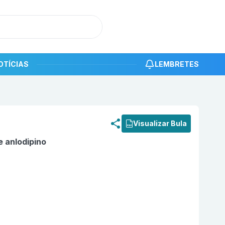
OTÍCIAS
LEMBRETES
roduto
Besilato de anlodipino 5mg com 30 comprimidos N
Visualizar Bula
e anlodipino