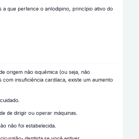
 a que pertence o anlodipino, princípio ativo do
de origem não isquêmica (ou seja, não
s com insuficiência cardíaca, existe um aumento
 cuidado.
e de dirigir ou operar máquinas.
o não foi estabelecida.
irurgião- dentista se você estiver