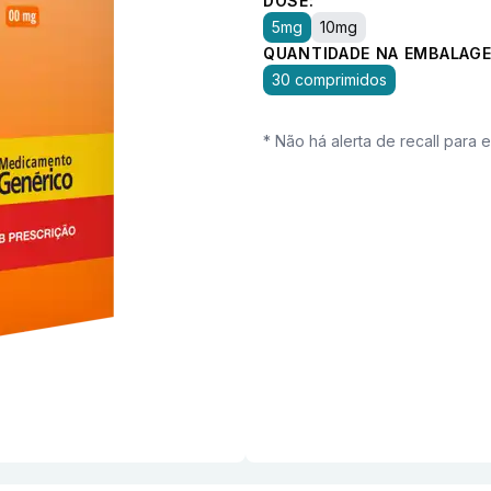
DOSE:
5mg
10mg
QUANTIDADE NA EMBALAGE
30 comprimidos
* Não há alerta de recall para 