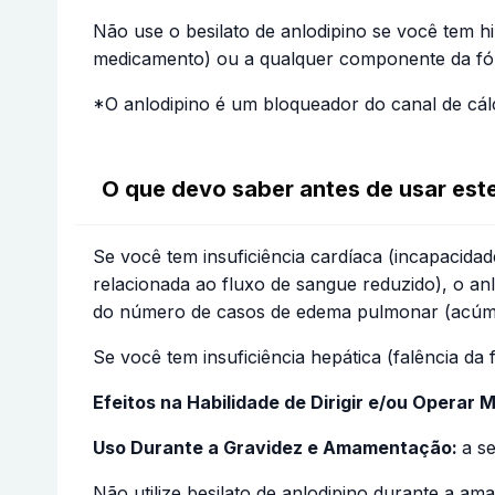
Não use o besilato de anlodipino se você tem hi
medicamento) ou a qualquer componente da fó
*O anlodipino é um bloqueador do canal de cálci
O que devo saber antes de usar es
Se você tem insuficiência cardíaca (incapacid
relacionada ao fluxo de sangue reduzido), o an
do número de casos de edema pulmonar (acúmu
Se você tem insuficiência hepática (falência da
Efeitos na Habilidade de Dirigir e/ou Operar
Uso Durante a Gravidez e Amamentação:
a s
Não utilize besilato de anlodipino durante a a