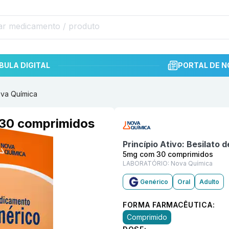
BULA DIGITAL
PORTAL DE N
ova Química
Informações detalhadas do p
 30 comprimidos
Princípio Ativo:
Besilato d
5mg com 30 comprimidos
LABORATÓRIO:
Nova Química
Genérico
Oral
Adulto
FORMA FARMACÊUTICA:
Comprimido