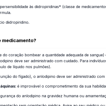
persensibilidade às diidropiridinas* (classe de medicamentos
rmula.
o diidropiridino.
te medicamento?
ade do coração bombear a quantidade adequada de sangue) 
lodipino deve ser administrado com cuidado. Para indivíduo
lo de líquido nos pulmões).
 função do fígado), o anlodipino deve ser administrado com
 Máquinas:
é improvável o comprometimento da sua habilidad
egurança do anlodipino na gravidez humana ou amamentaçã
mamentação sem orientação médica. Avise ao seu médico ou c