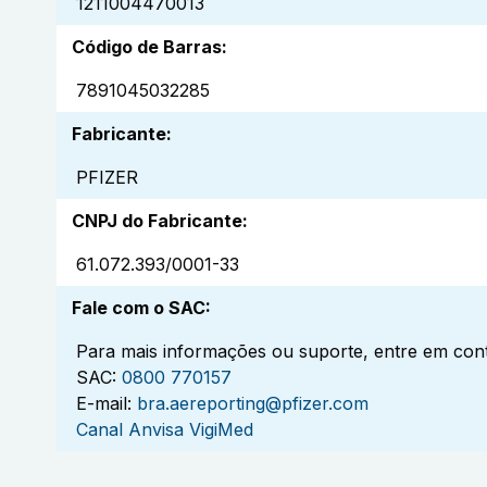
1211004470013
Código de Barras
:
7891045032285
Fabricante
:
PFIZER
CNPJ do Fabricante
:
61.072.393/0001-33
Fale com o SAC
:
Para mais informações ou suporte, entre em cont
SAC:
0800 770157
E-mail:
bra.aereporting@pfizer.com
Canal Anvisa VigiMed