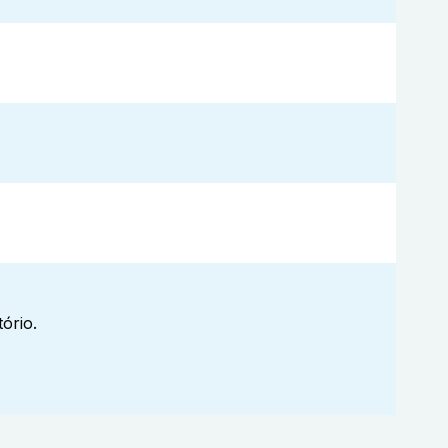
ório.