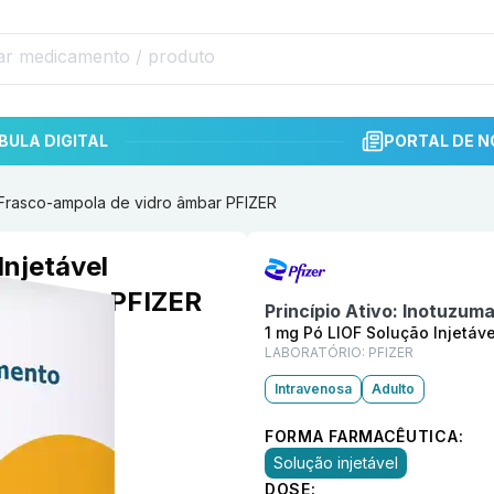
BULA DIGITAL
PORTAL DE N
 Frasco-ampola de vidro âmbar PFIZER
Informações detalhadas do p
njetável
ro âmbar PFIZER
Princípio Ativo:
Inotuzuma
1 mg Pó LIOF Solução Injetáv
LABORATÓRIO:
PFIZER
Intravenosa
Adulto
FORMA FARMACÊUTICA:
Solução injetável
DOSE: