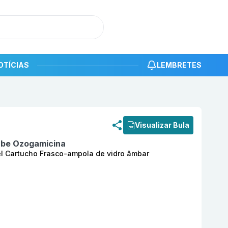
OTÍCIAS
LEMBRETES
roduto
Besponsa 1 mg Pó LIOF Solução Injetável Cartucho 
Visualizar Bula
be Ozogamicina
el Cartucho Frasco-ampola de vidro âmbar