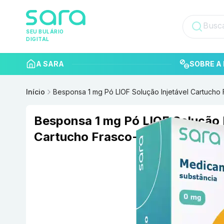
SEU BULÁRIO
DIGITAL
A SARA
SOBRE A 
Início
Besponsa 1 mg Pó LIOF Solução Injetável Cartucho
Besponsa 1 mg Pó LIOF Solução I
Cartucho Frasco-ampola de vid