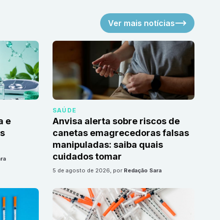
Ver mais notícias
SAÚDE
a e
Anvisa alerta sobre riscos de
as
canetas emagrecedoras falsas
manipuladas: saiba quais
cuidados tomar
ra
5 de agosto de 2026
, por
Redação Sara