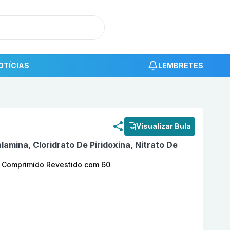
OTÍCIAS
LEMBRETES
roduto
Betrat 5000 MCG + 100 mg + 100 mg Comprimido 
Visualizar Bula
amina, Cloridrato De Piridoxina, Nitrato De
 Comprimido Revestido com 60