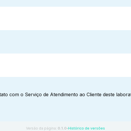
ato com o Serviço de Atendimento ao Cliente deste laborat
Versão da página:
0.1.0
Histórico de versões
●