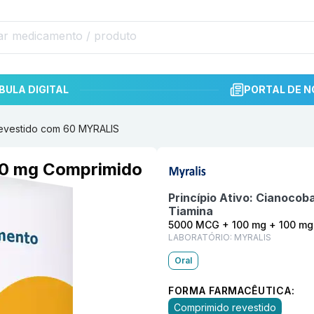
BULA DIGITAL
PORTAL DE N
evestido com 60 MYRALIS
Informações detalhadas do p
00 mg Comprimido
Princípio Ativo:
Cianocobal
Tiamina
5000 MCG + 100 mg + 100 mg
LABORATÓRIO:
MYRALIS
Oral
FORMA FARMACÊUTICA:
Comprimido revestido