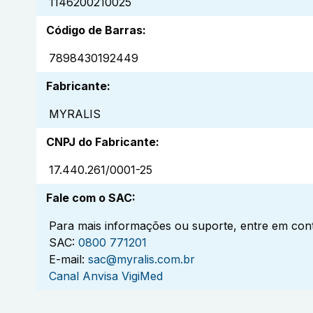
1146200210025
Código de Barras
:
7898430192449
Fabricante
:
MYRALIS
CNPJ do Fabricante
:
17.440.261/0001-25
Fale com o SAC
:
Para mais informações ou suporte, entre em cont
SAC:
0800 771201
E-mail:
sac@myralis.com.br
Canal Anvisa VigiMed