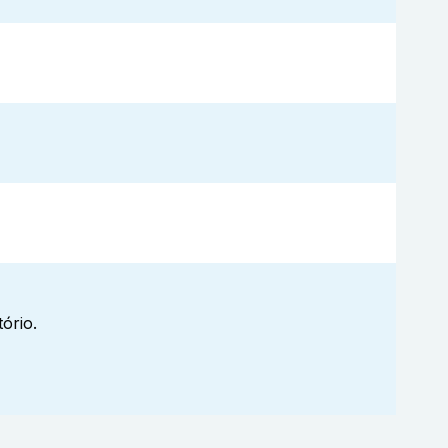
ório.