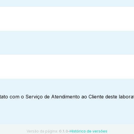
ato com o Serviço de Atendimento ao Cliente deste laborat
Versão da página:
0.1.0
Histórico de versões
●