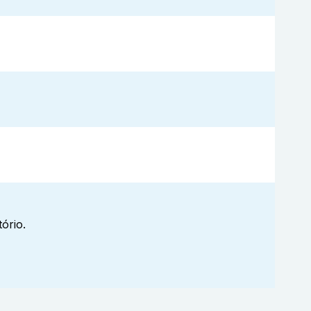
ório.