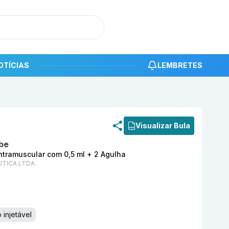
OTÍCIAS
LEMBRETES
roduto
Beyfortus 100 mg/ml Solução Injetável Intramusc
Visualizar Bula
be
Intramuscular com 0,5 ml + 2 Agulha
TICA LTDA.
injetável