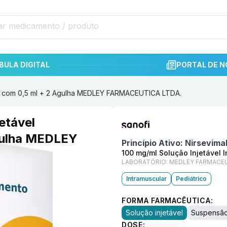
BULA DIGITAL
PORTAL DE N
lar com 0,5 ml + 2 Agulha MEDLEY FARMACEUTICA LTDA.
Informações detalhadas do p
etável
Agulha MEDLEY
Princípio Ativo:
Nirsevima
100 mg/ml Solução Injetável 
LABORATÓRIO:
MEDLEY FARMACEU
Intramuscular
Pediátrico
FORMA FARMACÊUTICA:
Solução injetável
Suspensão 
DOSE: