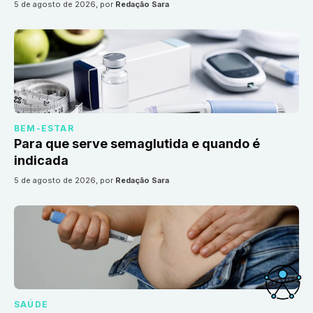
5 de agosto de 2026
, por
Redação Sara
BEM-ESTAR
Para que serve semaglutida e quando é
indicada
5 de agosto de 2026
, por
Redação Sara
SAÚDE
Acessi