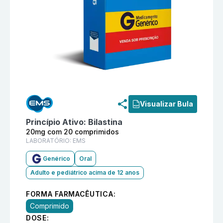
Informações detalhadas do produto
Bilastina 20mg c
Visualizar Bula
Princípio Ativo:
Bilastina
20mg com 20 comprimidos
LABORATÓRIO:
EMS
Genérico
Oral
Adulto e pediátrico acima de 12 anos
FORMA FARMACÊUTICA:
Comprimido
DOSE: