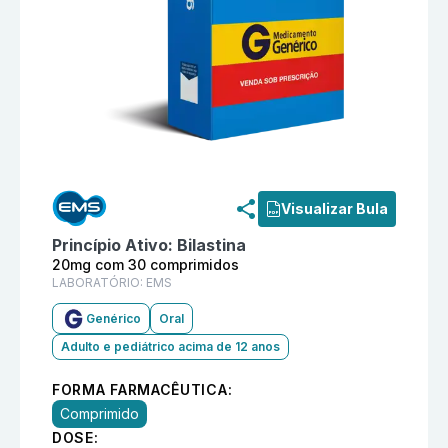
Informações detalhadas do produto
Bilastina 20mg c
Visualizar Bula
Princípio Ativo:
Bilastina
20mg com 30 comprimidos
LABORATÓRIO:
EMS
Genérico
Oral
Adulto e pediátrico acima de 12 anos
FORMA FARMACÊUTICA:
Comprimido
DOSE: