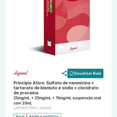
Informações detalhadas do produto
Bismu Jet 25mg/
Visualizar Bula
Princípio Ativo:
Sulfato de neomicina +
tartarato de bismuto e sódio + cloridrato
de procaína
25mg/mL + 25mg/mL + 15mg/mL suspensão oral
com 20mL
LABORATÓRIO:
Legrand
Bucal
Adulto e pediátrico