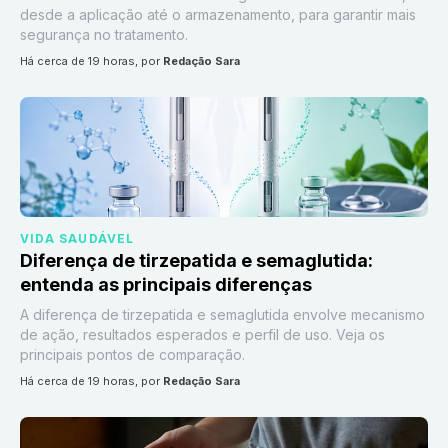
desde a aplicação até o armazenamento, para garantir mais
segurança no tratamento.
há cerca de 19 horas
, por
Redação Sara
VIDA SAUDÁVEL
Diferença de tirzepatida e semaglutida:
entenda as principais diferenças
A diferença de tirzepatida e semaglutida envolve mecanismo
de ação, resultados esperados e perfil de uso. Veja os
principais pontos de comparação.
há cerca de 19 horas
, por
Redação Sara