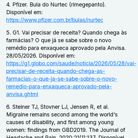
4. Pfizer. Bula do Nurtec (rimegepanto).
Disponível em:
https://www.pfizer.com.br/bulas/nurtec
5. G1. Vai precisar de receita? Quando chega às
farmácias? O que já se sabe sobre o novo
remédio para enxaqueca aprovado pela Anvisa.
28/05/2026. Disponível em:
https://g1.globo.com/saude/noticia/2026/05/28/vai-
precisar-de-receita-quando-chega-as-
farmacias-o-que-ja-se-sabe-sobre-o-novo-
remedio-para-enxaqueca-aprovado-pela-
anvisa.ghtml
6. Steiner TJ, Stovner LJ, Jensen R, et al.
Migraine remains second among the world's
causes of disability, and first among young
women: findings from GBD2019. The Journal of
Headache and Pain. 2020;21(1):137. Disponível