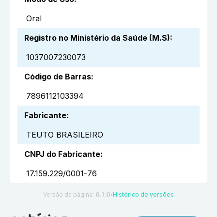
Oral
Registro no Ministério da Saúde (M.S)
:
1037007230073
Código de Barras
:
7896112103394
Fabricante
:
TEUTO BRASILEIRO
CNPJ do Fabricante
:
17.159.229/0001-76
Versão da página:
0.1.0
Histórico de versões
●