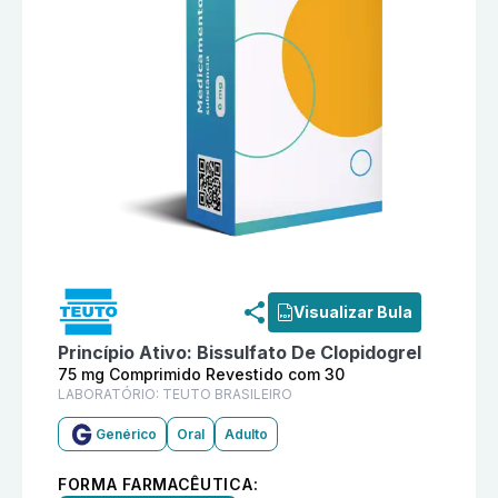
Informações detalhadas do produto
Bissulfato De Cl
Visualizar Bula
Princípio Ativo:
Bissulfato De Clopidogrel
75 mg Comprimido Revestido com 30
LABORATÓRIO:
TEUTO BRASILEIRO
Genérico
Oral
Adulto
FORMA FARMACÊUTICA: