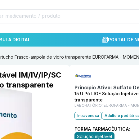
BULA DIGITAL
PORTAL DE N
C Cartucho Frasco-ampola de vidro transparente EUROFARMA - MOME
Informações detalhadas do p
tável IM/IV/IP/SC
o transparente
Princípio Ativo:
Sulfato D
15 U Pó LIOF Solução Injetáv
transparente
LABORATÓRIO:
EUROFARMA - MO
Intravenosa
Adulto e pediátric
FORMA FARMACÊUTICA:
Solução injetável