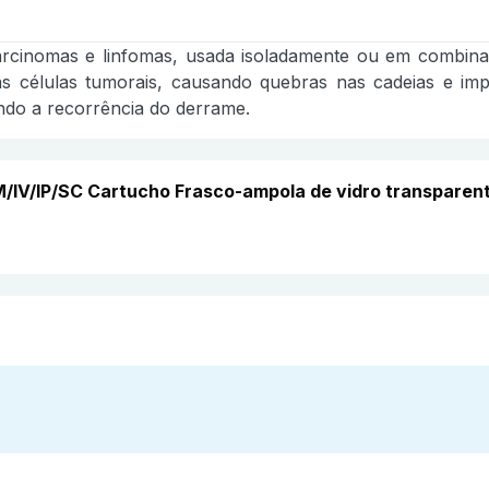
 carcinomas e linfomas, usada isoladamente ou em combi
as células tumorais, causando quebras nas cadeias e imp
ndo a recorrência do derrame.
el IM/IV/IP/SC Cartucho Frasco-ampola de vidro transp