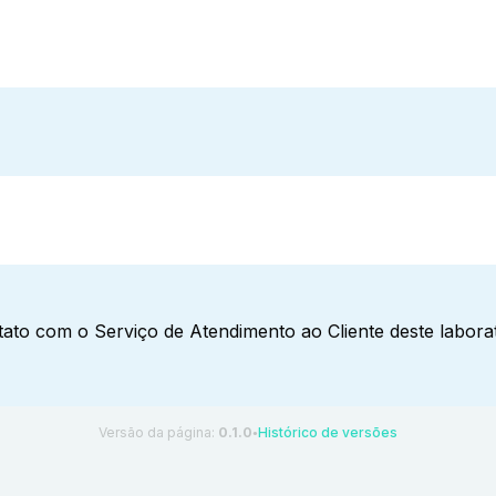
ato com o Serviço de Atendimento ao Cliente deste laborat
Versão da página:
0.1.0
Histórico de versões
●