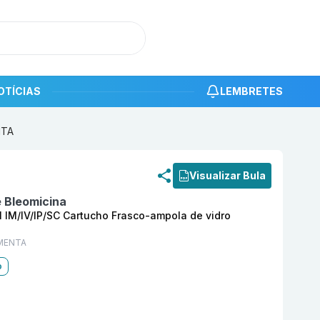
OTÍCIAS
LEMBRETES
NTA
roduto
Blesto 15 U Pó LIOF Solução Injetável IM/IV/IP/S
Visualizar Bula
e Bleomicina
el IM/IV/IP/SC Cartucho Frasco-ampola de vidro
MENTA
o