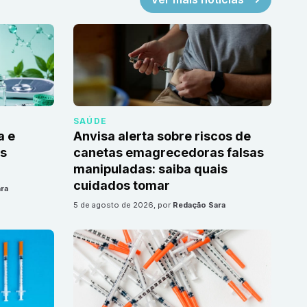
SAÚDE
a e
Anvisa alerta sobre riscos de
as
canetas emagrecedoras falsas
manipuladas: saiba quais
cuidados tomar
ra
5 de agosto de 2026
, por
Redação Sara