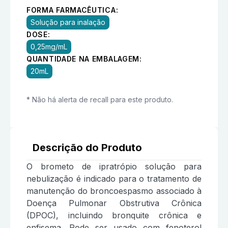
FORMA FARMACÊUTICA:
Solução para inalação
DOSE:
0,25mg/mL
QUANTIDADE NA EMBALAGEM:
20mL
* Não há alerta de recall para este produto.
Descrição do Produto
O brometo de ipratrópio solução para
nebulização é indicado para o tratamento de
manutenção do broncoespasmo associado à
Doença Pulmonar Obstrutiva Crônica
(DPOC), incluindo bronquite crônica e
enfisema. Pode ser usado com fenoterol