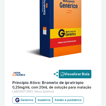
Informações detalhadas do produto
Brometo de iprat
Visualizar Bula
Princípio Ativo:
Brometo de ipratrópio
0,25mg/mL com 20mL de solução para inalação
LABORATÓRIO:
Nova Química
Genérico
Inalatória
Adulto e pediátrico