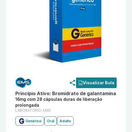
Informações detalhadas do produto
Bromidrato de ga
Visualizar Bula
Princípio Ativo:
Bromidrato de galantamina
16mg com 28 cápsulas duras de liberação
prolongada
LABORATÓRIO:
EMS
Genérico
Oral
Adulto