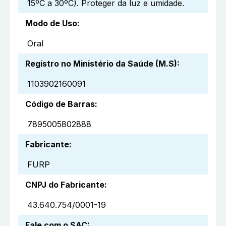
15ºC a 30ºC). Proteger da luz e umidade.
Modo de Uso
:
Oral
Registro no Ministério da Saúde (M.S)
:
1103902160091
Código de Barras
:
7895005802888
Fabricante
:
FURP
CNPJ do Fabricante
:
43.640.754/0001-19
Fale com o SAC
: