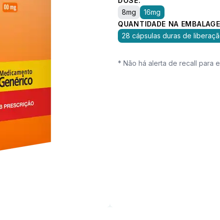
DOSE:
8mg
16mg
QUANTIDADE NA EMBALAGE
28 cápsulas duras de liberaç
* Não há alerta de recall para 