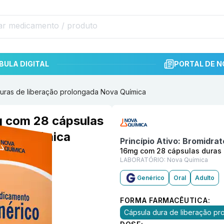
BULA DIGITAL
PORTAL DE N
uras de liberação prolongada Nova Química
Informações detalhadas do p
g com 28 cápsulas
Nova Química
Princípio Ativo:
Bromidrat
16mg com 28 cápsulas duras 
LABORATÓRIO:
Nova Química
Genérico
Oral
Adulto
FORMA FARMACÊUTICA:
Cápsula dura de liberação pr