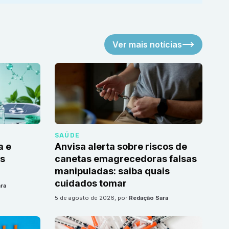
Ver mais notícias
SAÚDE
a e
Anvisa alerta sobre riscos de
as
canetas emagrecedoras falsas
manipuladas: saiba quais
cuidados tomar
ra
5 de agosto de 2026
, por
Redação Sara