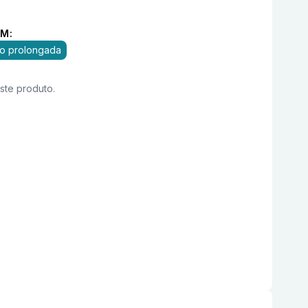
M:
ão prolongada
este produto.