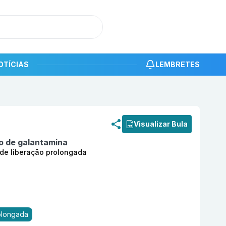
OTÍCIAS
LEMBRETES
roduto
Bromidrato de galantamina 16mg com 28 cápsulas d
Visualizar Bula
o de galantamina
de liberação prolongada
olongada