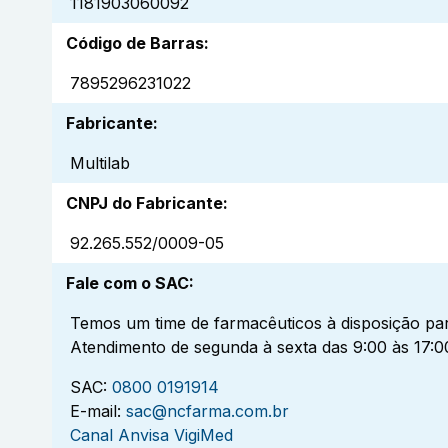
1181903060092
Código de Barras
:
7895296231022
Fabricante
:
Multilab
CNPJ do Fabricante
:
92.265.552/0009-05
Fale com o SAC
:
Temos um time de farmacêuticos à disposição par
Atendimento de segunda à sexta das 9:00 às 17:0
SAC:
0800 0191914
E-mail:
sac@ncfarma.com.br
Canal Anvisa VigiMed