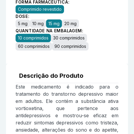
FORMA FARMACÊUTICA:
Comprimido revestido
DOSE:
5 mg
10 mg
15 mg
20 mg
QUANTIDADE NA EMBALAGEM:
10 comprimidos
30 comprimidos
60 comprimidos
90 comprimidos
Descrição do Produto
Este medicamento é indicado para o
tratamento do transtorno depressivo maior
em adultos. Ele contém a substância ativa
vortioxetina, que pertence aos
antidepressivos e mostrou-se eficaz em
reduzir sintomas depressivos como tristeza,
ansiedade, alterações do sono e do apetite,