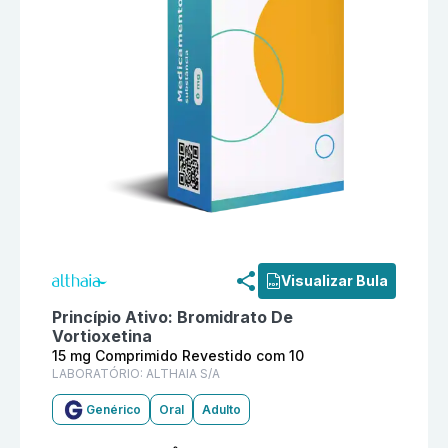
Informações detalhadas do produto
Bromidrato De Vo
Visualizar Bula
Princípio Ativo:
Bromidrato De
Vortioxetina
15 mg Comprimido Revestido com 10
LABORATÓRIO:
ALTHAIA S/A
Genérico
Oral
Adulto