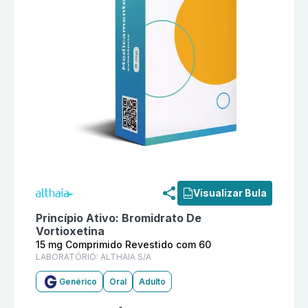
Informações detalhadas do produto
Bromidrato De Vo
Visualizar Bula
Princípio Ativo:
Bromidrato De
Vortioxetina
15 mg Comprimido Revestido com 60
LABORATÓRIO:
ALTHAIA S/A
Genérico
Oral
Adulto