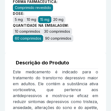
FORMA FARMACÊUTICA:
Comprimido revestido
DOSE:
5 mg
10 mg
15 mg
20 mg
QUANTIDADE NA EMBALAGEM:
10 comprimidos
30 comprimidos
60 comprimidos
90 comprimidos
Descrição do Produto
Este medicamento é indicado para o
tratamento do transtorno depressivo maior
em adultos. Ele contém a substância ativa
vortioxetina, que pertence aos
antidepressivos e mostrou-se eficaz em
reduzir sintomas depressivos como tristeza,
ansiedade, alterações do sono e do apetite,