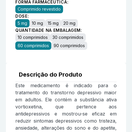
FORMA FARMACÊUTICA:
Comprimido revestido
DOSE:
5 mg
10 mg
15 mg
20 mg
QUANTIDADE NA EMBALAGEM:
10 comprimidos
30 comprimidos
60 comprimidos
90 comprimidos
Descrição do Produto
Este medicamento é indicado para o
tratamento do transtorno depressivo maior
em adultos. Ele contém a substância ativa
vortioxetina, que pertence aos
antidepressivos e mostrou-se eficaz em
reduzir sintomas depressivos como tristeza,
ansiedade, alterações do sono e do apetite,