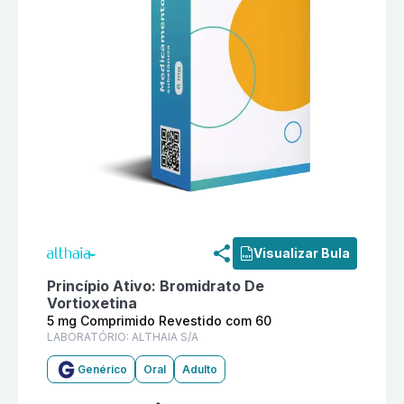
Informações detalhadas do produto
Bromidrato De Vo
Visualizar Bula
Princípio Ativo:
Bromidrato De
Vortioxetina
5 mg Comprimido Revestido com 60
LABORATÓRIO:
ALTHAIA S/A
Genérico
Oral
Adulto