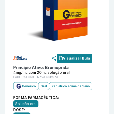
Informações detalhadas do produto
Bromoprida 4mg/
Visualizar Bula
Princípio Ativo:
Bromoprida
4mg/mL com 20mL solução oral
LABORATÓRIO:
Nova Química
Genérico
Oral
Pediátrico acima de 1 ano
FORMA FARMACÊUTICA:
Solução oral
DOSE: