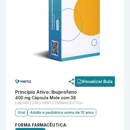
Informações detalhadas do produto
Buprolivium 400
Visualizar Bula
Princípio Ativo:
Ibuprofeno
400 mg Cápsula Mole com 36
LABORATÓRIO:
HERTZ FARMACEUTICA
Oral
Adulto e pediátrico acima de 12 anos
FORMA FARMACÊUTICA: