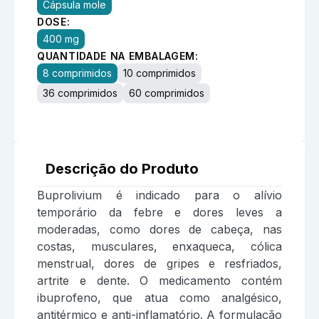
Cápsula mole
DOSE:
400 mg
QUANTIDADE NA EMBALAGEM:
8 comprimidos
10 comprimidos
36 comprimidos
60 comprimidos
Descrição do Produto
Buprolivium é indicado para o alívio
temporário da febre e dores leves a
moderadas, como dores de cabeça, nas
costas, musculares, enxaqueca, cólica
menstrual, dores de gripes e resfriados,
artrite e dente. O medicamento contém
ibuprofeno, que atua como analgésico,
antitérmico e anti-inflamatório. A formulação