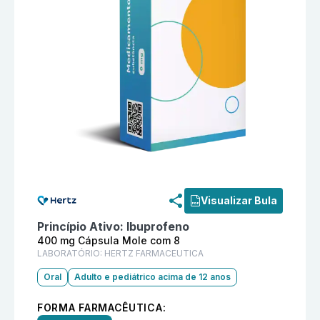
Informações detalhadas do produto
Buprolivium 400
Visualizar Bula
Princípio Ativo:
Ibuprofeno
400 mg Cápsula Mole com 8
LABORATÓRIO:
HERTZ FARMACEUTICA
Oral
Adulto e pediátrico acima de 12 anos
FORMA FARMACÊUTICA: