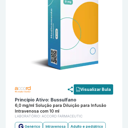
Informações detalhadas do produto
Bussulfano 6,0 m
Visualizar Bula
Princípio Ativo:
Bussulfano
6,0 mg/ml Solução para Diluição para Infusão
Intravenosa com 10 ml
LABORATÓRIO:
ACCORD FARMACEUTIC
Genérico
Intravenosa
Adulto e pediátrico