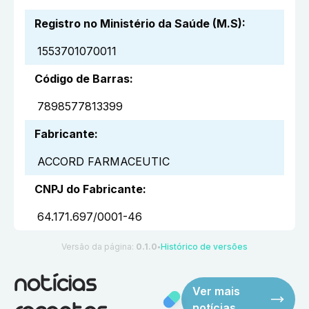
Registro no Ministério da Saúde (M.S)
:
1553701070011
Código de Barras
:
7898577813399
Fabricante
:
ACCORD FARMACEUTIC
CNPJ do Fabricante
:
64.171.697/0001-46
Versão da página:
0.1.0
Histórico de versões
●
notícias
Ver mais
notícias