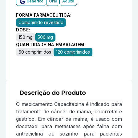
Genérico
Oral
Adulto
FORMA FARMACÊUTICA:
Comprimido revestido
DOSE:
150 mg
500 mg
QUANTIDADE NA EMBALAGEM:
60 comprimidos
120 comprimidos
Descrição do Produto
O medicamento Capecitabina é indicado para
tratamento de câncer de mama, colorretal e
gástrico. Em câncer de mama, é usado com
docetaxel para metástases após falha com
antraciclina ou sozinho para pacientes