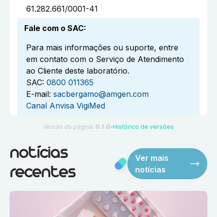
61.282.661/0001-41
Fale com o SAC
:
Para mais informações ou suporte, entre
em contato com o Serviço de Atendimento
ao Cliente deste laboratório.
SAC:
0800 011365
E-mail:
sacbergamo@amgen.com
Canal Anvisa VigiMed
Versão da página:
0.1.0
Histórico de versões
●
notícias
Ver mais
notícias
recentes