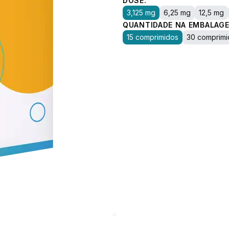
DOSE:
3,125 mg
6,25 mg
12,5 mg
QUANTIDADE NA EMBALAGE
15 comprimidos
30 comprimi