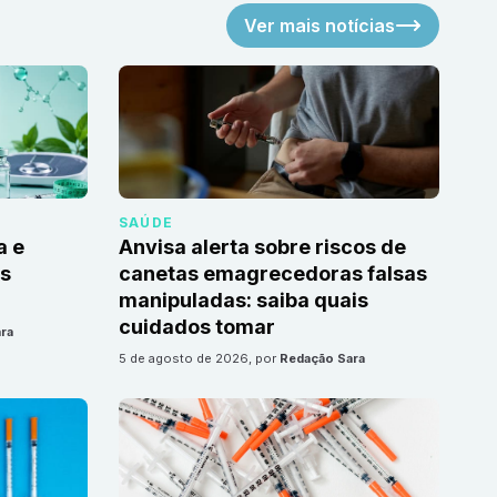
Ver mais notícias
SAÚDE
a e
Anvisa alerta sobre riscos de
as
canetas emagrecedoras falsas
manipuladas: saiba quais
cuidados tomar
ra
5 de agosto de 2026
, por
Redação Sara