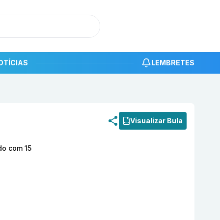
OTÍCIAS
LEMBRETES
roduto
Carvedilol 3,125 mg Comprimido Revestido com 15
Visualizar Bula
do com 15