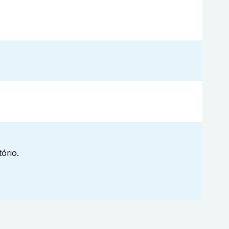
ório.