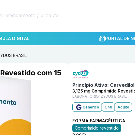
BULA DIGITAL
PORTAL DE N
 ZYDUS BRASIL
Informações detalhadas do p
 Revestido com 15
Princípio Ativo:
Carvedilol
3,125 mg Comprimido Revesti
LABORATÓRIO:
ZYDUS BRASIL
Genérico
Oral
Adulto
FORMA FARMACÊUTICA:
Comprimido revestido