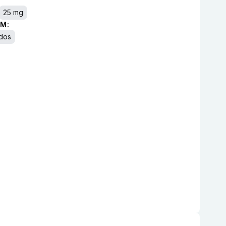
25 mg
M:
dos