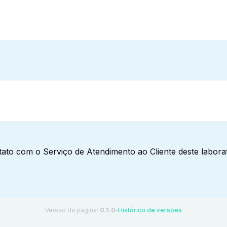
ato com o Serviço de Atendimento ao Cliente deste laborat
Versão da página:
0.1.0
Histórico de versões
●