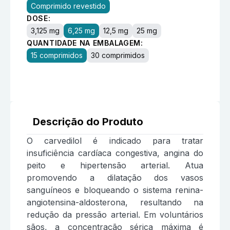
Comprimido revestido
DOSE:
3,125 mg
6,25 mg
12,5 mg
25 mg
QUANTIDADE NA EMBALAGEM:
15 comprimidos
30 comprimidos
Descrição do Produto
O carvedilol é indicado para tratar
insuficiência cardíaca congestiva, angina do
peito e hipertensão arterial. Atua
promovendo a dilatação dos vasos
sanguíneos e bloqueando o sistema renina-
angiotensina-aldosterona, resultando na
redução da pressão arterial. Em voluntários
sãos, a concentração sérica máxima é