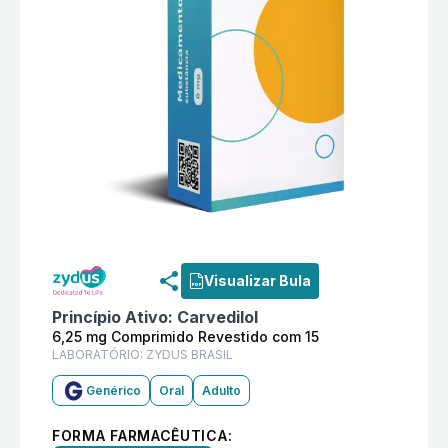
Informações detalhadas do produto
Carvedilol 6,25 
Visualizar Bula
Princípio Ativo:
Carvedilol
6,25 mg Comprimido Revestido com 15
LABORATÓRIO:
ZYDUS BRASIL
Genérico
Oral
Adulto
FORMA FARMACÊUTICA: