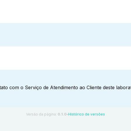
ato com o Serviço de Atendimento ao Cliente deste laborat
Versão da página:
0.1.0
Histórico de versões
●