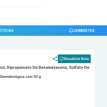
OTÍCIAS
LEMBRETES
roduto
Cebetym (20 + 0,64 + 2,5) mg/g Creme Dermatoló
Visualizar Bula
ol, Dipropionato De Betametasona, Sulfato De
e Dermatológica com 30 g