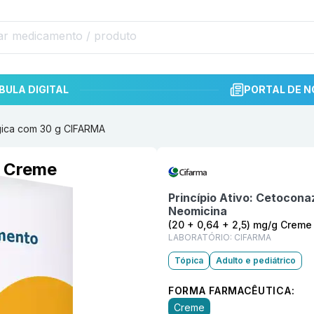
BULA DIGITAL
PORTAL DE N
gica com 30 g CIFARMA
Informações detalhadas do p
g Creme
MA
Princípio Ativo:
Cetoconaz
Neomicina
(20 + 0,64 + 2,5) mg/g Crem
LABORATÓRIO:
CIFARMA
Tópica
Adulto e pediátrico
FORMA FARMACÊUTICA:
Creme