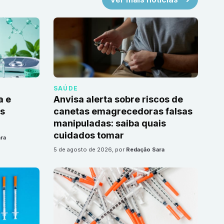
SAÚDE
a e
Anvisa alerta sobre riscos de
as
canetas emagrecedoras falsas
manipuladas: saiba quais
cuidados tomar
ra
5 de agosto de 2026
, por
Redação Sara