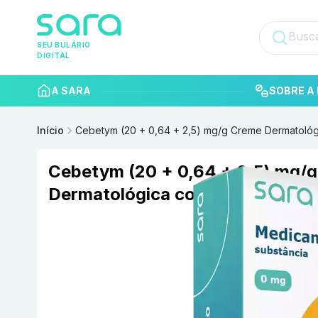
SEU BULÁRIO
DIGITAL
A SARA
SOBRE A 
Início
Cebetym (20 + 0,64 + 2,5) mg/g Creme Dermatoló
Cebetym (20 + 0,64 + 2,5) mg/
Dermatológica com 30 g CIFAR