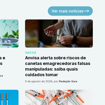
Ver mais notícias
SAÚDE
a e
Anvisa alerta sobre riscos de
as
canetas emagrecedoras falsas
manipuladas: saiba quais
cuidados tomar
ra
5 de agosto de 2026
, por
Redação Sara