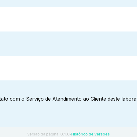
ato com o Serviço de Atendimento ao Cliente deste laborat
Versão da página:
0.1.0
Histórico de versões
●