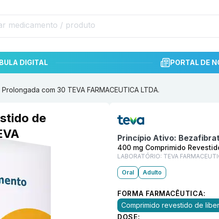
BULA DIGITAL
PORTAL DE N
o Prolongada com 30 TEVA FARMACEUTICA LTDA.
Informações detalhadas do p
stido de
EVA
Princípio Ativo:
Bezafibra
400 mg Comprimido Revestid
LABORATÓRIO:
TEVA FARMACEUTI
Oral
Adulto
FORMA FARMACÊUTICA:
Comprimido revestido de lib
DOSE: