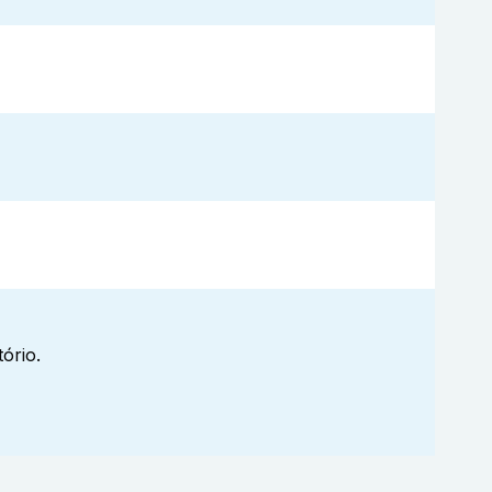
ório.