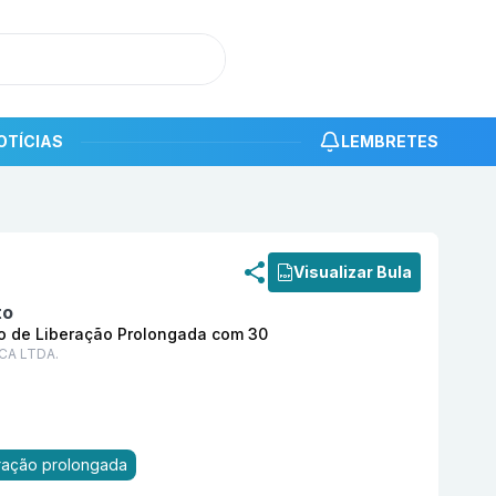
OTÍCIAS
LEMBRETES
roduto
Cedur 400 mg Comprimido Revestido de Liberaçã
Visualizar Bula
to
o de Liberação Prolongada com 30
CA LTDA.
eração prolongada