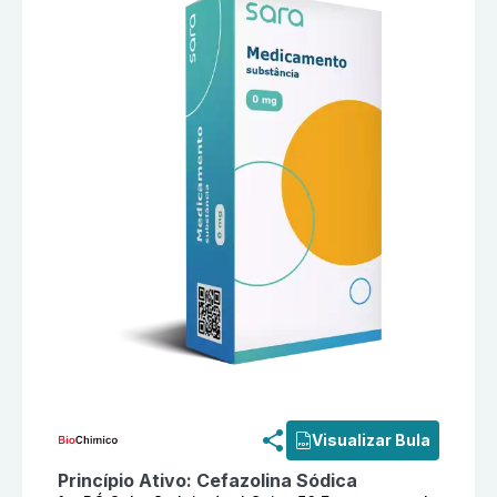
Informações detalhadas do produto
Cefazolina Sódic
Visualizar Bula
Princípio Ativo:
Cefazolina Sódica