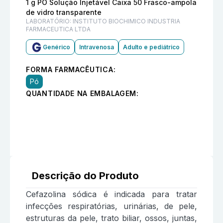
1 g PÓ Solução Injetável Caixa 50 Frasco-ampola
de vidro transparente
LABORATÓRIO:
INSTITUTO BIOCHIMICO INDUSTRIA
FARMACEUTICA LTDA
Genérico
Intravenosa
Adulto e pediátrico
FORMA FARMACÊUTICA:
Pó
QUANTIDADE NA EMBALAGEM:
Descrição do Produto
Cefazolina sódica é indicada para tratar
infecções respiratórias, urinárias, de pele,
estruturas da pele, trato biliar, ossos, juntas,