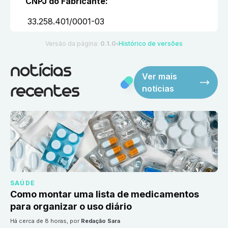
CNPJ do Fabricante
:
33.258.401/0001-03
Versão da página:
0.1.0
Histórico de versões
●
notícias
Ver mais
notícias
recentes
SAÚDE
Como montar uma lista de medicamentos
para organizar o uso diário
há cerca de 8 horas
, por
Redação Sara