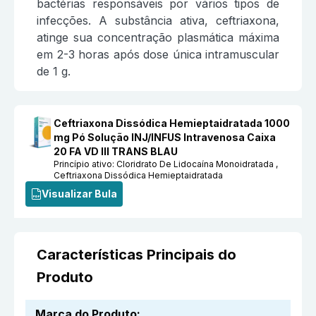
bactérias responsáveis por vários tipos de
infecções. A substância ativa, ceftriaxona,
atinge sua concentração plasmática máxima
em 2-3 horas após dose única intramuscular
de 1 g.
Ceftriaxona Dissódica Hemieptaidratada 1000
mg Pó Solução INJ/INFUS Intravenosa Caixa
20 FA VD III TRANS BLAU
Princípio ativo:
Cloridrato De Lidocaína Monoidratada ,
Ceftriaxona Dissódica Hemieptaidratada
Visualizar Bula
Características Principais do
Produto
Marca do Produto
: