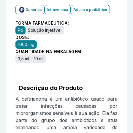
Genérico
Intravenosa
Adulto e pediátrico
FORMA FARMACÊUTICA:
Pó
Solução injetável
DOSE:
1000 mg
QUANTIDADE NA EMBALAGEM:
3,5 ml
10 ml
Descrição do Produto
A ceftriaxona é um antibiótico usado para
tratar infecções causadas por
microrganismos sensíveis à sua ação. Ela faz
parte do grupo dos antibióticos e atua
eliminando uma ampla variedade de