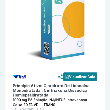
Informações detalhadas do produto
Ceftriaxona Dissó
Visualizar Bula
Princípio Ativo:
Cloridrato De Lidocaína
Monoidratada , Ceftriaxona Dissódica
Hemieptaidratada
1000 mg Pó Solução INJ/INFUS Intravenosa
Caixa 20 FA VD III TRANS
LABORATÓRIO:
BLAU