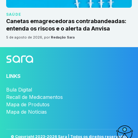
SAÚDE
Canetas emagrecedoras contrabandeadas:
entenda os riscos e o alerta da Anvisa
5 de agosto de 2026
, por
Redação Sara
LINKS
Bula Digital
Recall de Medicamentos
Mapa de Produtos
Mapa de Notícias
© Copyright 2023-
2026
Sara | Todos os direitos reservados