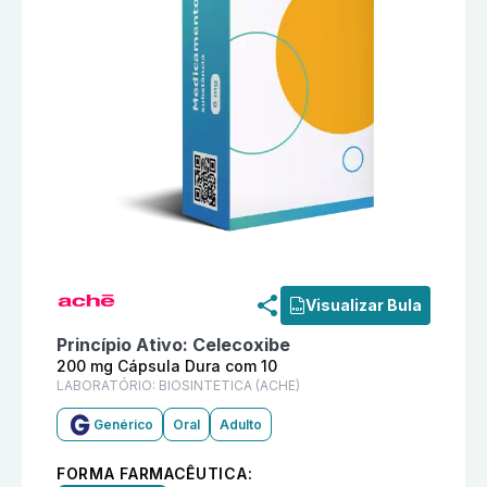
Informações detalhadas do produto
Celecoxibe 200 
Visualizar Bula
Princípio Ativo:
Celecoxibe
200 mg Cápsula Dura com 10
LABORATÓRIO:
BIOSINTETICA (ACHE)
Genérico
Oral
Adulto
FORMA FARMACÊUTICA: