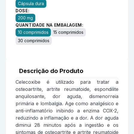
Cápsula dura
DOSE:
200 mg
QUANTIDADE NA EMBALAGEM:
10 comprimidos
15 comprimidos
30 comprimidos
Descrição do Produto
Celecoxibe é utilizado para tratar a
osteoartrite, artrite reumatoide, espondilite
anquilosante, dor aguda, dismenorreia
primária e lombalgia. Age como analgésico e
anti-inflamatório inibindo a enzima COX-2,
reduzindo a inflamação e a dor. A dor aguda
diminui 28 minutos após a ingestão e os
sintomas de osteoartrite e artrite reumatoide