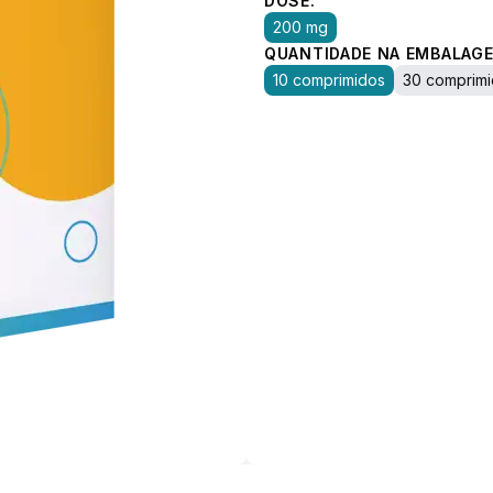
DOSE:
200 mg
QUANTIDADE NA EMBALAGE
10 comprimidos
30 comprim