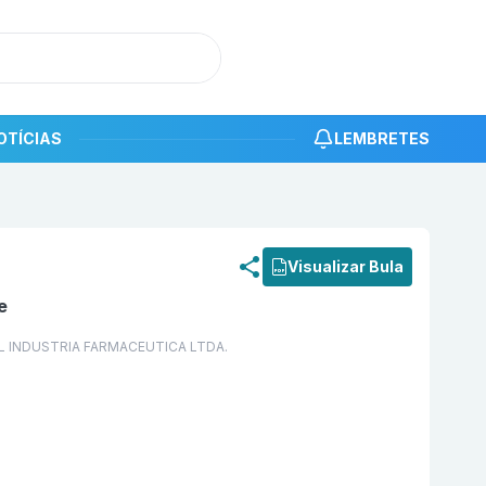
OTÍCIAS
LEMBRETES
roduto
Celecoxibe 200 mg Cápsula Dura com 10 SANDOZ
Visualizar Bula
e
L INDUSTRIA FARMACEUTICA LTDA.