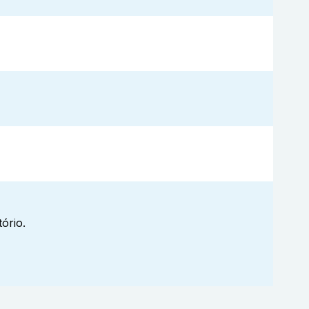
ório.