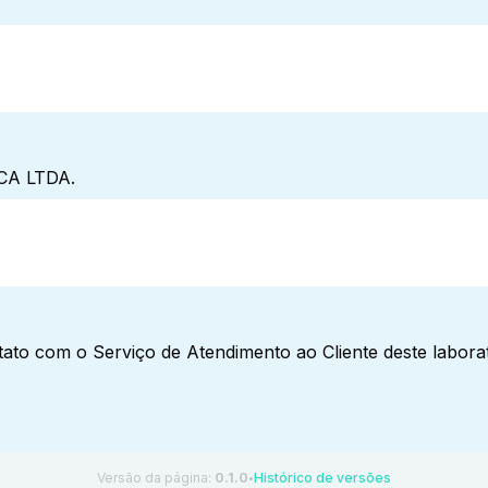
A LTDA.
ato com o Serviço de Atendimento ao Cliente deste laborat
Versão da página:
0.1.0
Histórico de versões
●