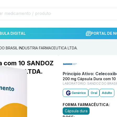
BULA DIGITAL
PORTAL DE N
 DO BRASIL INDUSTRIA FARMACEUTICA LTDA.
Informações detalhadas do p
ra com 10 SANDOZ
EUTICA LTDA.
Princípio Ativo:
Celecoxib
200 mg Cápsula Dura com 10
LABORATÓRIO:
SANDOZ DO BRASI
Genérico
Oral
Adulto
FORMA FARMACÊUTICA:
Cápsula dura