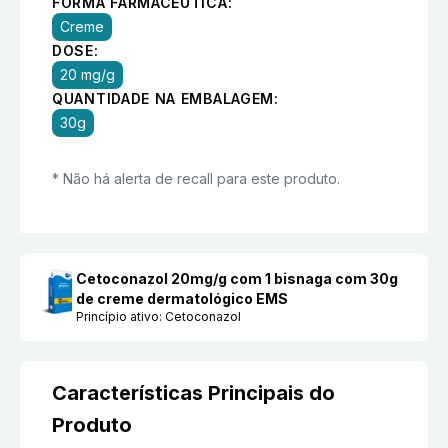
FORMA FARMACÊUTICA:
Creme
DOSE:
20 mg/g
QUANTIDADE NA EMBALAGEM:
30g
* Não há alerta de recall para este produto.
Cetoconazol 20mg/g com 1 bisnaga com 30g
de creme dermatológico EMS
Princípio ativo:
Cetoconazol
Características Principais do
Produto