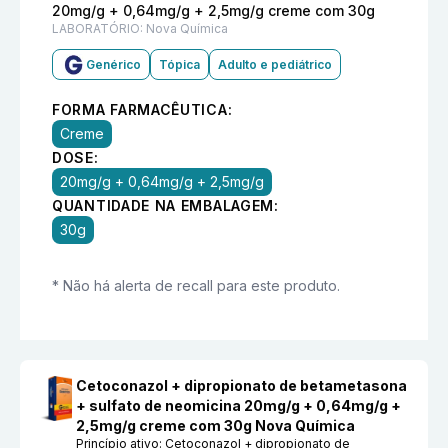
20mg/g + 0,64mg/g + 2,5mg/g creme com 30g
LABORATÓRIO:
Nova Química
Genérico
Tópica
Adulto e pediátrico
FORMA FARMACÊUTICA:
Creme
DOSE:
20mg/g + 0,64mg/g + 2,5mg/g
QUANTIDADE NA EMBALAGEM:
30g
* Não há alerta de recall para este produto.
Cetoconazol + dipropionato de betametasona
+ sulfato de neomicina 20mg/g + 0,64mg/g +
2,5mg/g creme com 30g Nova Química
Princípio ativo:
Cetoconazol + dipropionato de