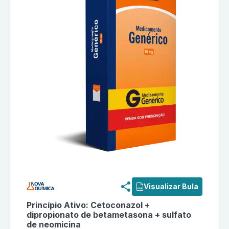
Informações detalhadas do produto
Cetoconazol + di
Visualizar Bula
Princípio Ativo:
Cetoconazol +
dipropionato de betametasona + sulfato
de neomicina