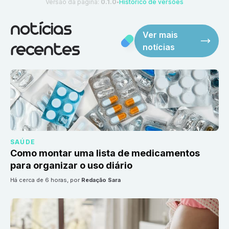
Versão da página:
0.1.0
Histórico de versões
●
notícias
Ver mais
notícias
recentes
SAÚDE
Como montar uma lista de medicamentos
para organizar o uso diário
há cerca de 6 horas
, por
Redação Sara