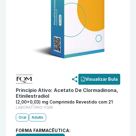
Informações detalhadas do produto
Cherry (2,00+0,0
Visualizar Bula
Princípio Ativo:
Acetato De Clormadinona,
Etinilestradiol
(2,00+0,03) mg Comprimido Revestido com 21
LABORATÓRIO:
FQM
Oral
Adulto
FORMA FARMACÊUTICA: