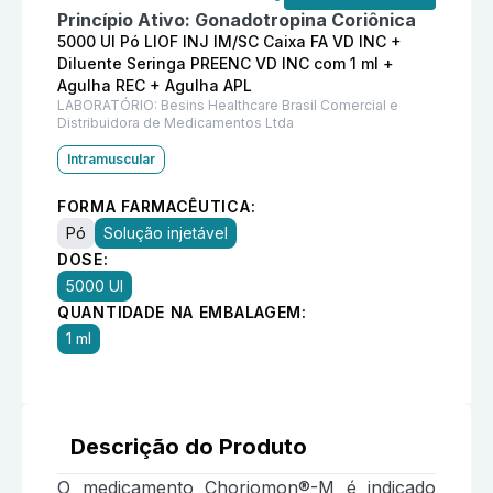
Princípio Ativo:
Gonadotropina Coriônica
5000 UI Pó LIOF INJ IM/SC Caixa FA VD INC +
Diluente Seringa PREENC VD INC com 1 ml +
Agulha REC + Agulha APL
LABORATÓRIO:
Besins Healthcare Brasil Comercial e
Distribuidora de Medicamentos Ltda
Intramuscular
FORMA FARMACÊUTICA:
Pó
Solução injetável
DOSE:
5000 UI
QUANTIDADE NA EMBALAGEM:
1 ml
Descrição do Produto
O medicamento Choriomon®-M é indicado