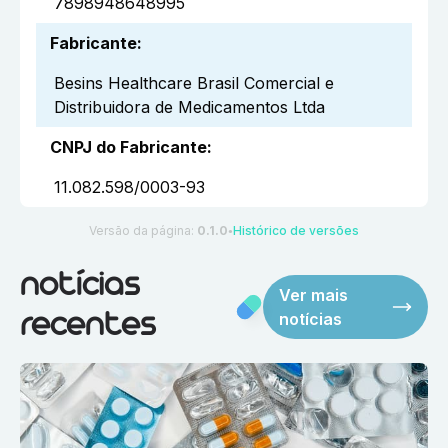
7898948648995
Fabricante
:
Besins Healthcare Brasil Comercial e
Distribuidora de Medicamentos Ltda
CNPJ do Fabricante
:
11.082.598/0003-93
Versão da página:
0.1.0
Histórico de versões
●
notícias
Ver mais
notícias
recentes