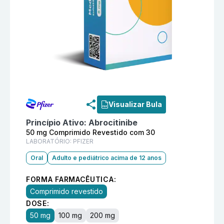
Informações detalhadas do produto
Cibinqo 50 mg Co
Visualizar Bula
Princípio Ativo:
Abrocitinibe
50 mg Comprimido Revestido com 30
LABORATÓRIO:
PFIZER
Oral
Adulto e pediátrico acima de 12 anos
FORMA FARMACÊUTICA:
Comprimido revestido
DOSE:
50 mg
100 mg
200 mg