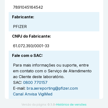
7891045164542
Fabricante
:
PFIZER
CNPJ do Fabricante
:
61.072.393/0001-33
Fale com o SAC
:
Para mais informações ou suporte, entre
em contato com o Serviço de Atendimento
ao Cliente deste laboratório.
SAC:
0800 770157
E-mail:
bra.aereporting@pfizer.com
Canal Anvisa VigiMed
Versão da página:
0.1.0
Histórico de versões
●