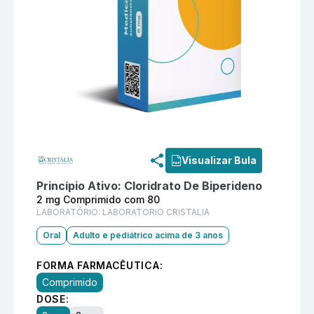
Informações detalhadas do produto
Cinetol 2 mg Co
Visualizar Bula
Princípio Ativo:
Cloridrato De Biperideno
2 mg Comprimido com 80
LABORATÓRIO:
LABORATORIO CRISTALIA
Oral
Adulto e pediátrico acima de 3 anos
FORMA FARMACÊUTICA:
Comprimido
DOSE: