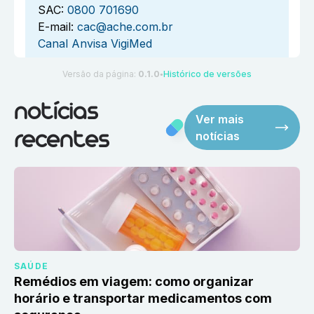
SAC:
0800 701690
E-mail:
cac@ache.com.br
Canal Anvisa VigiMed
Versão da página:
0.1.0
Histórico de versões
●
notícias
Ver mais
notícias
recentes
SAÚDE
Remédios em viagem: como organizar
horário e transportar medicamentos com