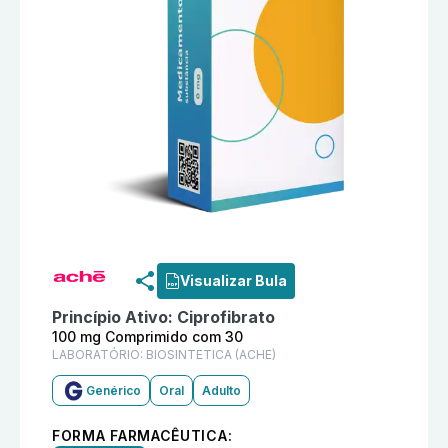
Informações detalhadas do produto
Ciprofibrato 100
Visualizar Bula
Princípio Ativo:
Ciprofibrato
100 mg Comprimido com 30
LABORATÓRIO:
BIOSINTETICA (ACHE)
Genérico
Oral
Adulto
FORMA FARMACÊUTICA: