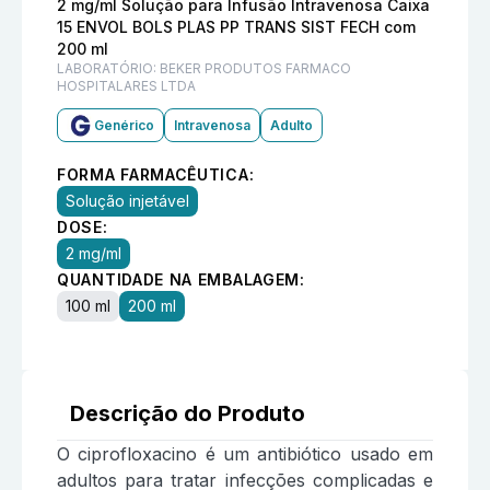
2 mg/ml Solução para Infusão Intravenosa Caixa
15 ENVOL BOLS PLAS PP TRANS SIST FECH com
200 ml
LABORATÓRIO:
BEKER PRODUTOS FARMACO
HOSPITALARES LTDA
Genérico
Intravenosa
Adulto
FORMA FARMACÊUTICA:
Solução injetável
DOSE:
2 mg/ml
QUANTIDADE NA EMBALAGEM:
100 ml
200 ml
Descrição do Produto
O ciprofloxacino é um antibiótico usado em
adultos para tratar infecções complicadas e