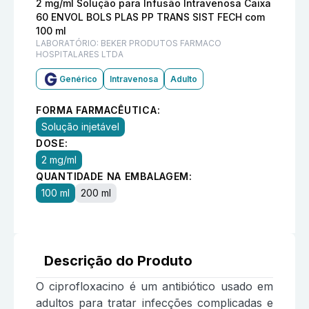
2 mg/ml Solução para Infusão Intravenosa Caixa
60 ENVOL BOLS PLAS PP TRANS SIST FECH com
100 ml
LABORATÓRIO:
BEKER PRODUTOS FARMACO
HOSPITALARES LTDA
Genérico
Intravenosa
Adulto
FORMA FARMACÊUTICA:
Solução injetável
DOSE:
2 mg/ml
QUANTIDADE NA EMBALAGEM:
100 ml
200 ml
Descrição do Produto
O ciprofloxacino é um antibiótico usado em
adultos para tratar infecções complicadas e