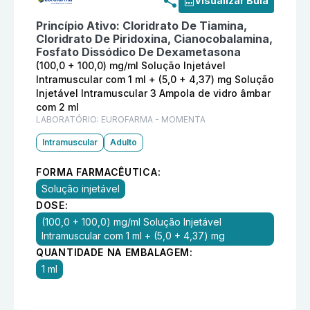
Visualizar Bula
Princípio Ativo:
Cloridrato De Tiamina,
Cloridrato De Piridoxina, Cianocobalamina,
Fosfato Dissódico De Dexametasona
(100,0 + 100,0) mg/ml Solução Injetável
Intramuscular com 1 ml + (5,0 + 4,37) mg Solução
Injetável Intramuscular 3 Ampola de vidro âmbar
com 2 ml
LABORATÓRIO:
EUROFARMA - MOMENTA
Intramuscular
Adulto
FORMA FARMACÊUTICA:
Solução injetável
DOSE:
(100,0 + 100,0) mg/ml Solução Injetável
Intramuscular com 1 ml + (5,0 + 4,37) mg
QUANTIDADE NA EMBALAGEM:
1 ml