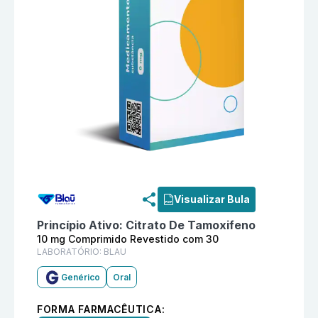
Informações detalhadas do produto
Citrato De Tamox
Visualizar Bula
Princípio Ativo:
Citrato De Tamoxifeno
10 mg Comprimido Revestido com 30
LABORATÓRIO:
BLAU
Genérico
Oral
FORMA FARMACÊUTICA: